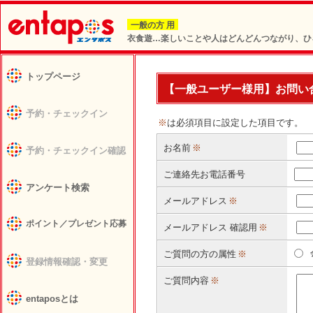
一般の方 用
衣食遊…楽しいことや人はどんどんつながり、ひ
トップページ
【一般ユーザー様用】お問い
予約・チェックイン
※
は必須項目に設定した項目です。
お名前
※
予約・チェックイン確認
ご連絡先お電話番号
アンケート検索
メールアドレス
※
ポイント／プレゼント応募
メールアドレス 確認用
※
ご質問の方の属性
※
登録情報確認・変更
ご質問内容
※
entaposとは